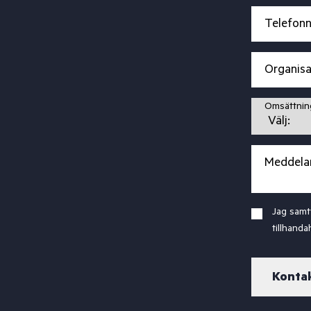
Telefon
Organis
Omsättnin
Meddela
Jag samt
tillhand
Kontak