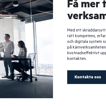
Få mer t
verksa
Med ett skräddarsytt
rätt kompetens, erfa
och digitala system 
på kärnverksamheten m
kostnadseffektivt upp
kontakten.
Kontakta oss