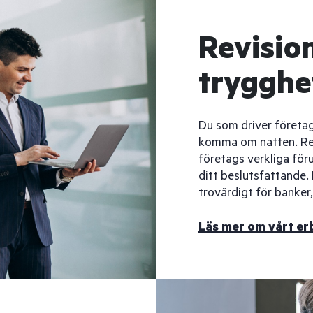
Revisio
trygghe
Du som driver föret
komma om natten. Revis
företags verkliga förut
ditt beslutsfattande. 
trovärdigt för banker
Läs mer om vårt e