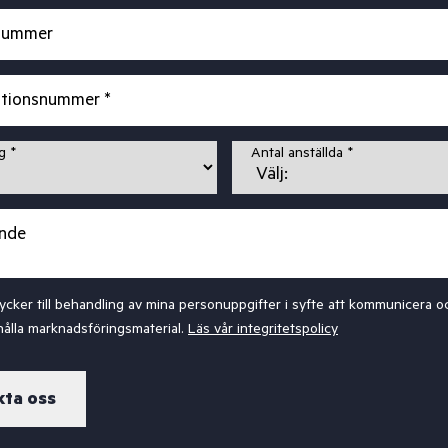
nummer
ationsnummer *
g *
Antal anställda *
nde
ycker till behandling av mina personuppgifter i syfte att kommunicera o
ahålla marknadsföringsmaterial.
Läs vår integritetspolicy
ta oss