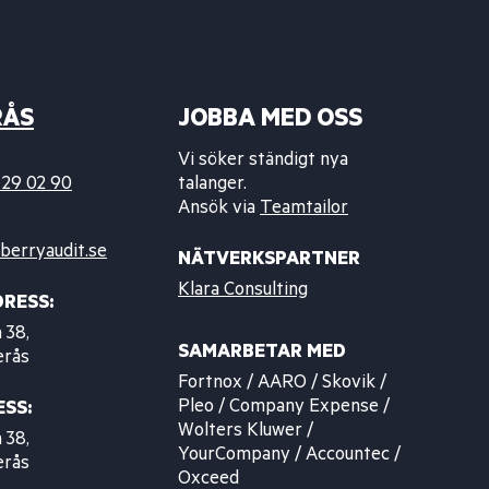
RÅS
JOBBA MED OSS
Vi söker ständigt nya
 29 02 90
talanger.
Ansök via
Teamtailor
berryaudit.se
NÄTVERKSPARTNER
Klara Consulting
RESS:
 38,
SAMARBETAR MED
erås
Fortnox / AARO / Skovik /
Pleo / Company Expense /
SS:
Wolters Kluwer /
 38,
YourCompany / Accountec /
erås
Oxceed