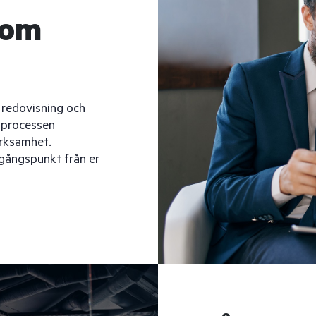
nom
 redovisning och
r processen
erksamhet.
gångspunkt från er