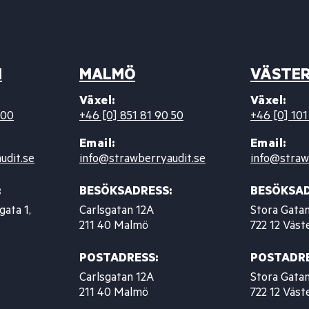
M
MALMÖ
VÄSTE
Växel:
Växel:
 00
+46 [0] 851 81 90 50
+46 [0] 101
Email:
Email:
udit.se
info@strawberryaudit.se
info@straw
:
BESÖKSADRESS:
BESÖKSAD
gata 1,
Carlsgatan 12A
Stora Gatan
211 40 Malmö
722 12 Väst
POSTADRESS:
POSTADRE
Carlsgatan 12A
Stora Gatan
211 40 Malmö
722 12 Väst